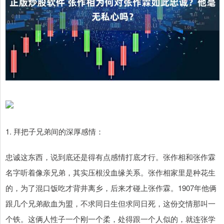
1. 拜把子兄弟间的深厚感情：
忠诚这东西，说到底还是得有点感情打底才行。张作相和张作霖
名字听着像亲兄弟，其实压根没血缘关系。张作相家里是种花生
的，为了混口饭吃才背井离乡，后来才碰上张作霖。1907年他俩
跟几个兄弟歃血为盟，不求同日生但求同日死，这份交情那叫一
个铁。这俩人性子一个刚一个柔，处得跟一个人似的，就连张学