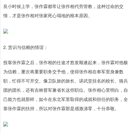
良小时候上学，张作霖都常让张作相代劳管教，这种过命的交
情，才是张作相对张家死心塌地的根本原因。
2. 赏识与信赖的情谊：
投靠张作霖之后，张作相的仕途才愈发顺遂起来，张作霖对他极
为信赖，屡次将重要职务交予他，使得张作相在奉军里身兼数
职，忙得不可开交。像卫队旅的旅长、讲武堂挂名的校长、骑兵
团的团长，还有吉林督军兼省长这些职位。张作相心里明白，自
己能力也就那样，如今在东北军里取得的成就和担任的职务，全
靠张作霖的扶持，所以对张作霖那是感激涕零，十分恭敬。