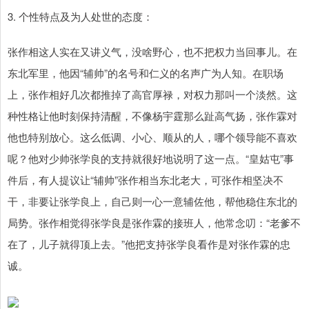
3. 个性特点及为人处世的态度：
张作相这人实在又讲义气，没啥野心，也不把权力当回事儿。在
东北军里，他因“辅帅”的名号和仁义的名声广为人知。在职场
上，张作相好几次都推掉了高官厚禄，对权力那叫一个淡然。这
种性格让他时刻保持清醒，不像杨宇霆那么趾高气扬，张作霖对
他也特别放心。这么低调、小心、顺从的人，哪个领导能不喜欢
呢？他对少帅张学良的支持就很好地说明了这一点。“皇姑屯”事
件后，有人提议让“辅帅”张作相当东北老大，可张作相坚决不
干，非要让张学良上，自己则一心一意辅佐他，帮他稳住东北的
局势。张作相觉得张学良是张作霖的接班人，他常念叨：“老爹不
在了，儿子就得顶上去。”他把支持张学良看作是对张作霖的忠
诚。