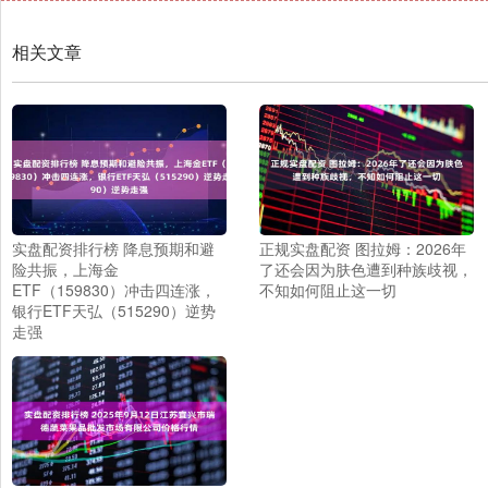
相关文章
实盘配资排行榜 降息预期和避
正规实盘配资 图拉姆：2026年
险共振，上海金
了还会因为肤色遭到种族歧视，
ETF（159830）冲击四连涨，
不知如何阻止这一切
银行ETF天弘（515290）逆势
走强