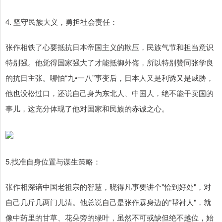
4. 坚守民族大义，勇担社会责任：
张作相铁了心要抵抗日本帝国主义的欺压，民族气节和担当意识
特别强。他觉得国家强大了才能抵御外侮，所以特别赞同张学良
的抗日主张。哪怕“九•一八”事变后，日本人又是利诱又是威胁，
他也没松过口，还说自己身为东北人、中国人，绝不能干卖国的
事儿，这充分体现了他对国家和民族的赤诚之心。
5.找准自身位置与谋生策略：
张作相深谙中国老祖宗的智慧，晓得凡事要讲个"恰到好处"，对
自己几斤几两门儿清。他总说自己是张作霖身边的"帮衬人"，就
像中药里的甘草、花朵旁的绿叶，虽然不可或缺但绝不越位，始