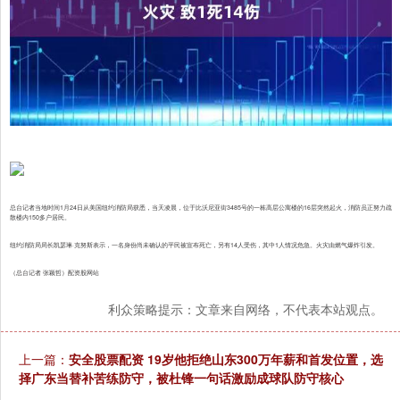
总台记者当地时间1月24日从美国纽约消防局获悉，当天凌晨，位于比沃尼亚街3485号的一栋高层公寓楼的16层突然起火，消防员正努力疏
散楼内150多户居民。
纽约消防局局长凯瑟琳·克努斯表示，一名身份尚未确认的平民被宣布死亡，另有14人受伤，其中1人情况危急。火灾由燃气爆炸引发。
（总台记者 张颖哲）配资股网站
利众策略提示：文章来自网络，不代表本站观点。
上一篇：
安全股票配资 19岁他拒绝山东300万年薪和首发位置，选
择广东当替补苦练防守，被杜锋一句话激励成球队防守核心