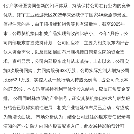
化”产学研医协同创新的闭环体系，持续保持公司在行业内的竞争
优势。翔宇工业旅游景区2025年末还获评了国家4A级旅游景区。
值得注意的是，由于招投标和销售等具有滞后性，截至2025年
末，公司脑机接口相关产品实现营收占比较小。 今年1月份，公
司内部股东首提减持计划，公司回应称，主要为相关股东内部合
伙人资金需求，以及集团层面布局脑机接口康复医院的资金需
求。资料显示，公司内部股东此前从未减持，上市以来，公司实
施3次股份回购，共回购股份638万股；公司实际控制人增持公司
股份62.1万股。实控人及一致行动人持股比例高，占公司总股本
的67.59%，本次适度减持有利于优化股东结构，应属正常资金安
排。 公司同时释放明确产业信号，证实其脑机接口技术与康复服
务结合已取得实质性进展，相关产业链延伸布局已启动，有望成
为新增长曲线。 市场分析认为，结合公司过往的股东责任记录与
清晰的产业进阶方向国内股票配资入门，此次减持影响预计可