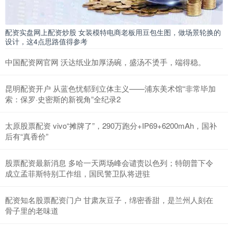
配资实盘网上配资炒股 女装模特电商老板用豆包生图，做场景轮换的
设计，这4点思路值得参考
中国配资网官网 沃达纸业加厚汤碗，盛汤不烫手，端得稳。
昆明配资开户 从蓝色忧郁到立体主义——浦东美术馆“非常毕加
索：保罗·史密斯的新视角”全纪录2
太原股票配资 vivo“摊牌了”，290万跑分+IP69+6200mAh，国补
后有“真香价”
股票配资最新消息 多哈一天两场峰会谴责以色列；特朗普下令
成立孟菲斯特别工作组，国民警卫队将进驻
配资知名股票配资门户 甘肃灰豆子，绵密香甜，是兰州人刻在
骨子里的老味道